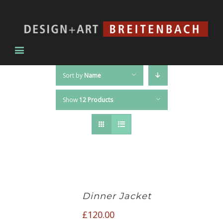
Sort by
Name
Show
12 Products
Dinner Jacket
£
120.00