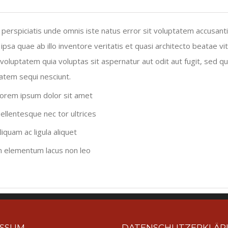
 perspiciatis unde omnis iste natus error sit voluptatem accusa
ipsa quae ab illo inventore veritatis et quasi architecto beatae 
voluptatem quia voluptas sit aspernatur aut odit aut fugit, sed q
atem sequi nesciunt.
orem ipsum dolor sit amet
ellentesque nec tor ultrices
liquam ac ligula aliquet
n elementum lacus non leo
ESSUM
DATENSCHUTZERKLÄ