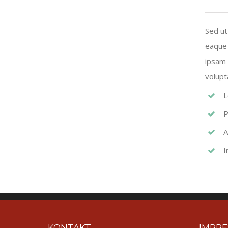
Sed ut
eaque 
ipsam 
volupt
L
P
A
I
KONTAKT
IMPR