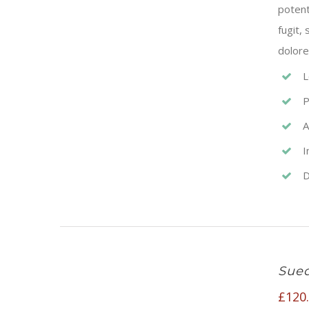
potent
fugit,
dolore
L
P
A
I
D
Sued
£
120