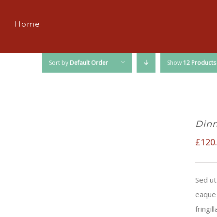
Home
Sort by
Default Order
Show
12 Products
Dinn
£
120
Sed ut
eaque 
fringi