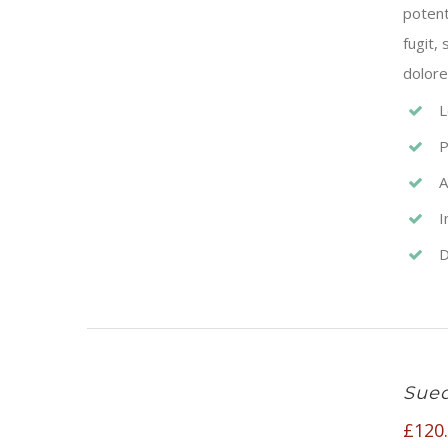
potent
fugit,
dolore
L
P
A
I
D
Sued
£
120