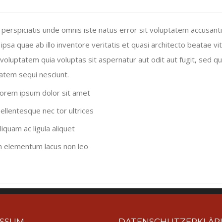
 perspiciatis unde omnis iste natus error sit voluptatem accusa
ipsa quae ab illo inventore veritatis et quasi architecto beatae 
voluptatem quia voluptas sit aspernatur aut odit aut fugit, sed q
atem sequi nesciunt.
orem ipsum dolor sit amet
ellentesque nec tor ultrices
liquam ac ligula aliquet
n elementum lacus non leo
ESSUM
DATENSCHUTZERKLÄ