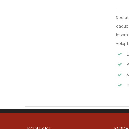
Sed ut
eaque 
ipsam 
volupt
L
P
A
I
KONTAKT
IMPR