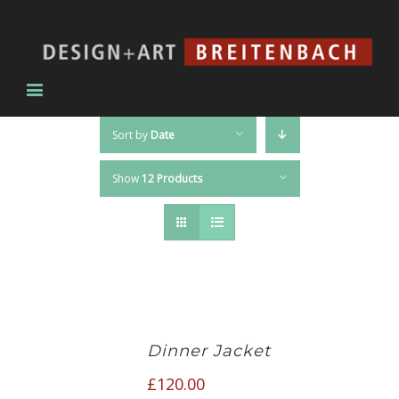
Sort by
Date
Show
12 Products
Dinner Jacket
£
120.00